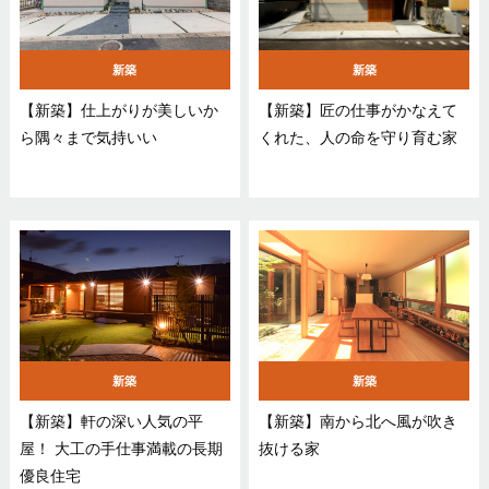
新築
新築
【新築】仕上がりが美しいか
【新築】匠の仕事がかなえて
ら隅々まで気持いい
くれた、人の命を守り育む家
新築
新築
【新築】軒の深い人気の平
【新築】南から北へ風が吹き
屋！ 大工の手仕事満載の長期
抜ける家
優良住宅