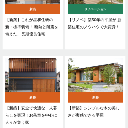
新築
リノベーション
【新築】これが星和住研の
【リノベ】築50年の平屋が 新
新・標準装備！ 断熱と耐震を
築住宅のノウハウで大変身！
備えた、長期優良住宅
新築
新築
【新築】安全で快適な一人暮
【新築】シンプルな木の美し
らしを実現！お茶室を中心に
さが実感できる平屋
人々が集う家