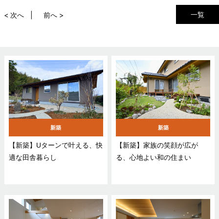
一覧
< 次へ
前へ >
新築
新築
【新築】Uターンで叶える、快
【新築】家族の笑顔が広が
適な田舎暮らし
る、心地よい和の住まい