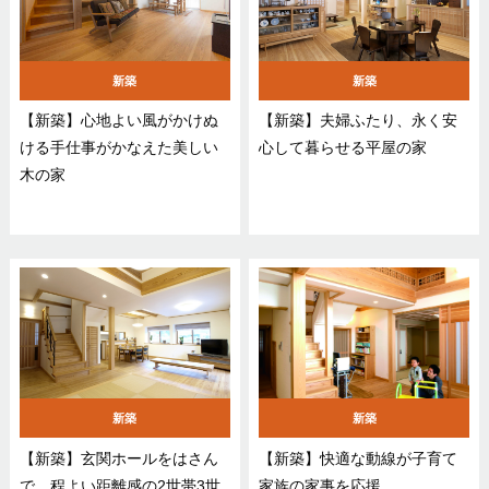
新築
新築
【新築】心地よい風がかけぬ
【新築】夫婦ふたり、永く安
ける手仕事がかなえた美しい
心して暮らせる平屋の家
木の家
新築
新築
【新築】玄関ホールをはさん
【新築】快適な動線が子育て
で、程よい距離感の2世帯3世
家族の家事を応援