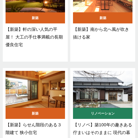
新築
新築
【新築】軒の深い人気の平
【新築】南から北へ風が吹き
屋！ 大工の手仕事満載の長期
抜ける家
優良住宅
新築
リノベーション
【新築】らせん階段のある３
【リノベ】築100年の趣きある
階建て 狭小住宅
佇まいはそのままに 現代の暮