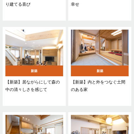
り建てる喜び
幸せ
新築
新築
【新築】居ながらにして森の
【新築】内と外をつなぐ土間
中の清々しさを感じて
のある家