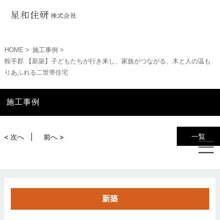
HOME
施工事例
鞍手郡 【新築】子どもたちが行き来し、家族がつながる、木と人の温も
りあふれる二世帯住宅
施工事例
一覧
< 次へ
前へ >
新築