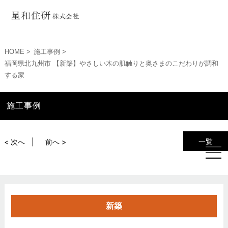
HOME
施工事例
福岡県北九州市 【新築】やさしい木の肌触りと奥さまのこだわりが調和
する家
施工事例
一覧
< 次へ
前へ >
新築