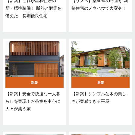
【新築】これが星和住研の
【リノベ】築50年の平屋が 新
新・標準装備！ 断熱と耐震を
築住宅のノウハウで大変身！
備えた、長期優良住宅
新築
新築
【新築】安全で快適な一人暮
【新築】シンプルな木の美し
らしを実現！お茶室を中心に
さが実感できる平屋
人々が集う家