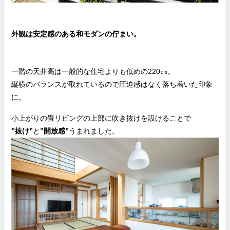
外観は安定感のある和モダンの佇まい。
一階の天井高は一般的な住宅よりも低めの220㎝。
縦横のバランスが取れているので圧迫感はなく落ち着いた印象
に。
小上がりの畳リビングの上部に吹き抜けを設けることで
”抜け”
と
”開放感”
うまれました。