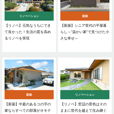
リノベーション
新築
【リノベ】元気なうちにでき
【新築】シニア世代の平屋暮
て良かった！生活の質を高め
らし～”温かい家”で見つけた小
るリノベを実現
さな幸せ～
新築
リノベーション
【新築】中庭のあるコの字の
【リノベ】窓辺の景色はその
家ならすべての部屋がオモテ
ままに世代を越えて住み継ぐ