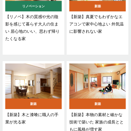
リノベーション
新築
【リノベ】木の質感や光の陰
【新築】真夏でもわずかなエ
影を感じて暮らす大人の住ま
アコンで家中心地よい 外気温
い 居心地のいい、思わず帰り
に影響されない家
たくなる家
新築
新築
【新築】木と漆喰に職人の手
【新築】本物の素材と確かな
業が光る家
技術で築いた 家族の成長とと
もに風格が増す家